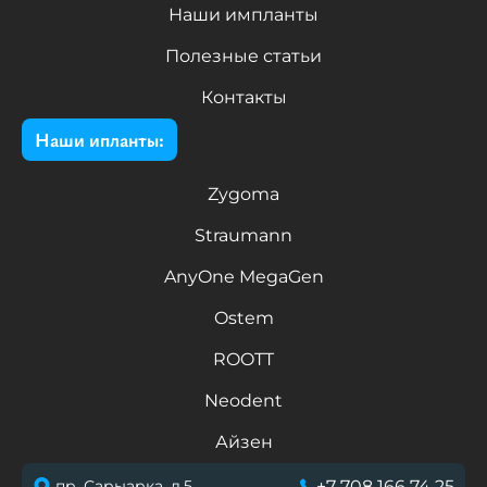
Наши импланты
Полезные статьи
Контакты
Наши ипланты:
Zygoma
Straumann
AnyOne MegaGen
Ostem
ROOTT
Neodent
Айзен
пр. Сарыарка, д.5
+7 708 166 74 25