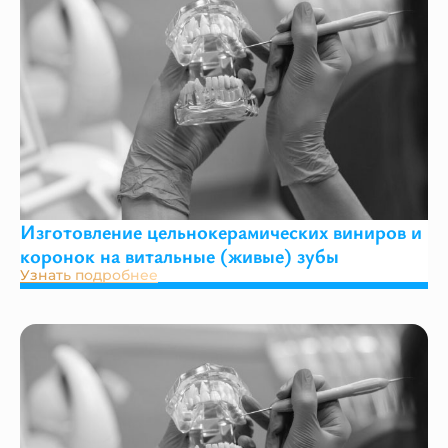
Изготовление цельнокерамических виниров и
коронок на витальные (живые) зубы
Узнать подробнее