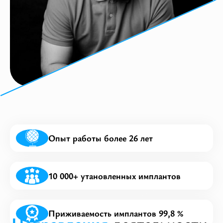
+7 771 253 10 10
Астана ул. Жумекен Нажимеденов, 34
+7 708 232 46 06
Астана, пр. Мангилик Ел, 26
Астана: ТРЦ Green Mall​ ул. Сыганак, 17Б
Опыт работы более 26 лет
10 000+ утановленных имплантов
Приживаемость имплантов 99,8 %