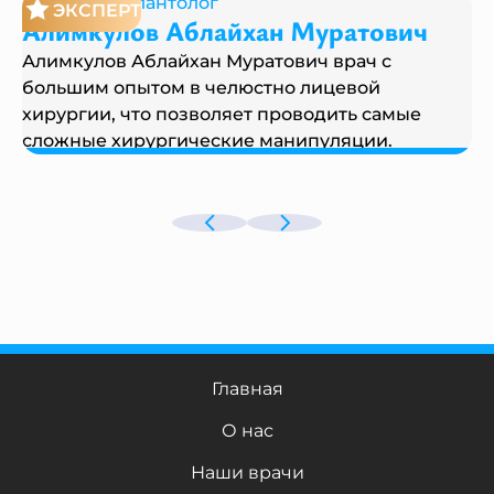
Хирург-имплантолог
ЭКСПЕРТ
Алимкулов Аблайхан Муратович
Алимкулов Аблайхан Муратович врач с
большим опытом в челюстно лицевой
хирургии, что позволяет проводить самые
сложные хирургические манипуляции.
Главная
О нас
Наши врачи