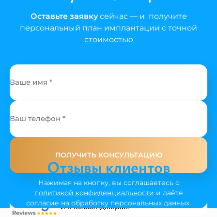
Оставьте заявку
сейчас — и получите
персональный план имплантации с точной
стоимостью
ПОЛУЧИТЬ КОНСУЛЬТАЦИЮ
Отзывы клиентов
Нажимая на кнопку, вы соглашаетесь с
Рейтинг 5.0
на Google и Яндекс, сотни
политикой конфиденциальности
и даёте
отзывов на 2GIS, Instagram
согласие на обработку персональных данных.
и в мессенджерах.